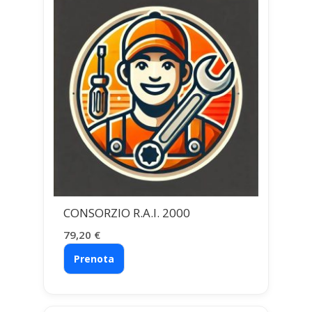
CONSORZIO R.A.I. 2000
79,20
€
Prenota