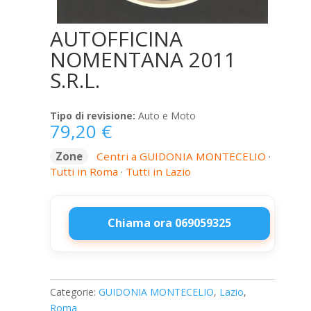
AUTOFFICINA
NOMENTANA 2011
S.R.L.
Tipo di revisione:
Auto e Moto
79,20
€
Zone
Centri a GUIDONIA MONTECELIO
·
Tutti in Roma
·
Tutti in Lazio
Chiama ora 069059325
AUTOFFICINA
NOMENTANA
2011
Categorie:
GUIDONIA MONTECELIO
,
Lazio
,
S.R.L.
Roma