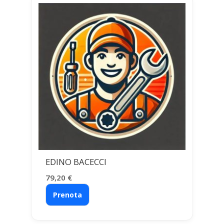
EDINO BACECCI
79,20
€
Prenota