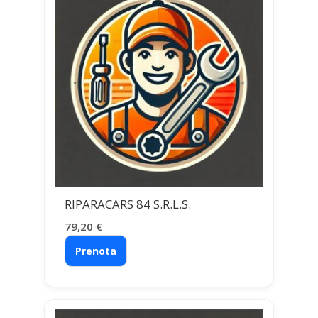
RIPARACARS 84 S.R.L.S.
79,20
€
Prenota