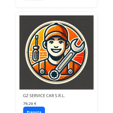
GZ SERVICE CAR S.R.L.
79,20
€
Prenota