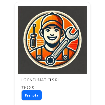
LG PNEUMATICI S.R.L.
79,20
€
Prenota