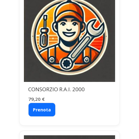
CONSORZIO R.A.I. 2000
79,20
€
Prenota