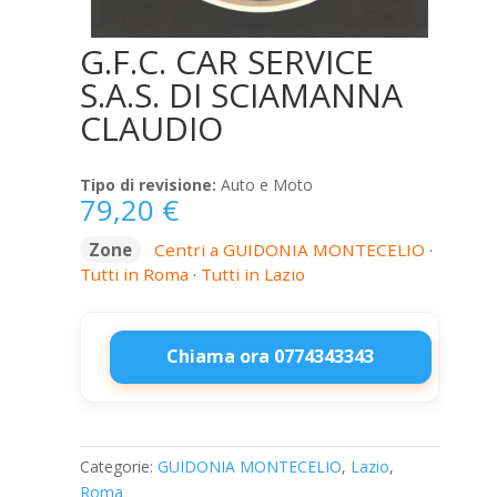
G.F.C. CAR SERVICE
S.A.S. DI SCIAMANNA
CLAUDIO
Tipo di revisione:
Auto e Moto
79,20
€
Zone
Centri a GUIDONIA MONTECELIO
·
Tutti in Roma
·
Tutti in Lazio
Chiama ora 0774343343
G.F.C.
CAR
SERVICE
Categorie:
GUIDONIA MONTECELIO
,
Lazio
,
S.A.S.
Roma