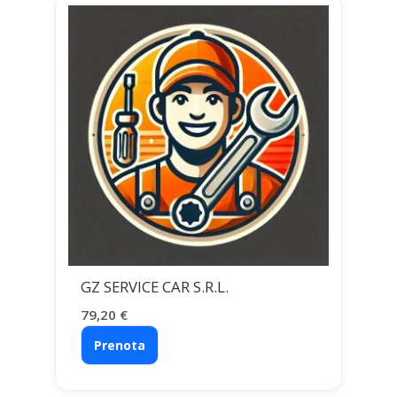
GZ SERVICE CAR S.R.L.
79,20
€
Prenota