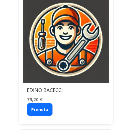
EDINO BACECCI
79,20
€
Prenota