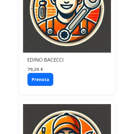
EDINO BACECCI
79,20
€
Prenota