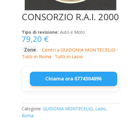
CONSORZIO R.A.I. 2000
Tipo di revisione:
Auto e Moto
79,20
€
Zone
Centri a GUIDONIA MONTECELIO
·
Tutti in Roma
·
Tutti in Lazio
Chiama ora 0774304096
CONSORZIO
R.A.I.
2000
Categorie:
GUIDONIA MONTECELIO
,
Lazio
,
quantità
Roma