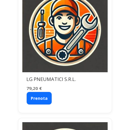
LG PNEUMATICI S.R.L.
79,20
€
Prenota