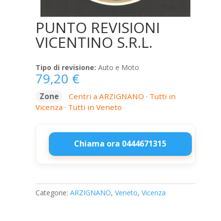
PUNTO REVISIONI
VICENTINO S.R.L.
Tipo di revisione:
Auto e Moto
79,20
€
Zone
Centri a ARZIGNANO
·
Tutti in
Vicenza
·
Tutti in Veneto
Chiama ora 0444671315
PUNTO
REVISIONI
VICENTINO
Categorie:
ARZIGNANO
,
Veneto
,
Vicenza
S.R.L.
quantità