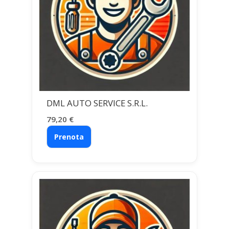
DML AUTO SERVICE S.R.L.
79,20
€
Prenota