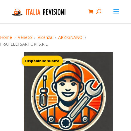
Home
Veneto
Vicenza
ARZIGNANO
FRATELLI SARTORI S.R.L.