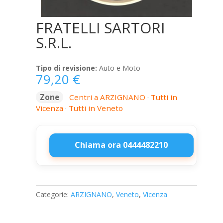
FRATELLI SARTORI
S.R.L.
Tipo di revisione:
Auto e Moto
79,20
€
Zone
Centri a ARZIGNANO
·
Tutti in
Vicenza
·
Tutti in Veneto
Chiama ora 0444482210
FRATELLI
SARTORI
S.R.L.
Categorie:
ARZIGNANO
,
Veneto
,
Vicenza
quantità