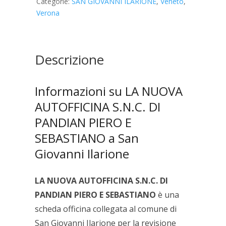
Categorie:
SAN GIOVANNI ILARIONE
,
Veneto
,
S.N.C.
Verona
DI
PANDIAN
PIERO
E
Descrizione
SEBASTIANO
quantità
Informazioni su LA NUOVA
AUTOFFICINA S.N.C. DI
PANDIAN PIERO E
SEBASTIANO a San
Giovanni Ilarione
LA NUOVA AUTOFFICINA S.N.C. DI
PANDIAN PIERO E SEBASTIANO
è una
scheda officina collegata al comune di
San Giovanni Ilarione per la revisione