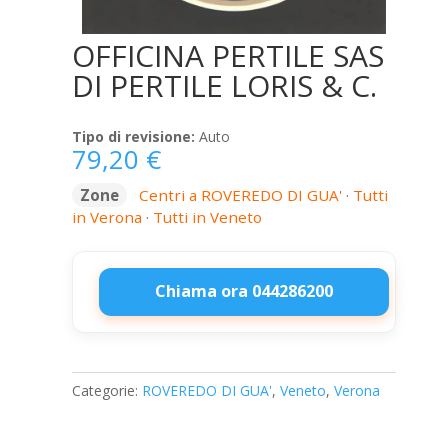
OFFICINA PERTILE SAS
DI PERTILE LORIS & C.
Tipo di revisione:
Auto
79,20
€
Zone
Centri a ROVEREDO DI GUA'
·
Tutti
in Verona
·
Tutti in Veneto
Chiama ora 044286200
OFFICINA
PERTILE
SAS
Categorie:
ROVEREDO DI GUA'
,
Veneto
,
Verona
DI
PERTILE
LORIS