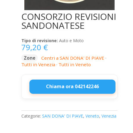
CONSORZIO REVISIONI
SANDONATESE
Tipo di revisione:
Auto e Moto
79,20
€
Zone
Centri a SAN DONA' DI PIAVE
·
Tutti in Venezia
·
Tutti in Veneto
Chiama ora 042142246
CONSORZIO
REVISIONI
SANDONATESE
Categorie:
SAN DONA' DI PIAVE
,
Veneto
,
Venezia
quantità