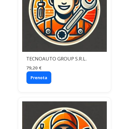
TECNOAUTO GROUP S.R.L.
79,20
€
Prenota