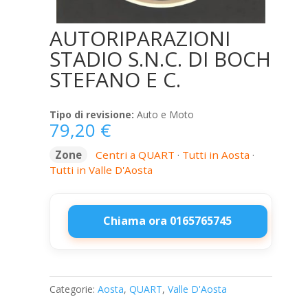
AUTORIPARAZIONI
STADIO S.N.C. DI BOCH
STEFANO E C.
Tipo di revisione:
Auto e Moto
79,20
€
Zone
Centri a QUART
·
Tutti in Aosta
·
Tutti in Valle D'Aosta
Chiama ora 0165765745
AUTORIPARAZIONI
STADIO
S.N.C.
Categorie:
Aosta
,
QUART
,
Valle D'Aosta
DI