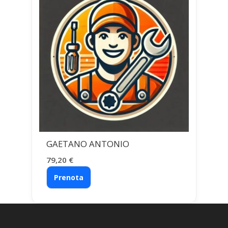
GAETANO ANTONIO
79,20
€
Prenota