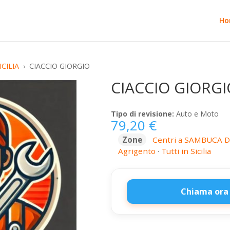
Ho
CILIA
CIACCIO GIORGIO
CIACCIO GIORGI
Tipo di revisione:
Auto e Moto
79,20
€
Zone
Centri a SAMBUCA DI
Agrigento
·
Tutti in Sicilia
Chiama ora
CIACCIO
GIORGIO