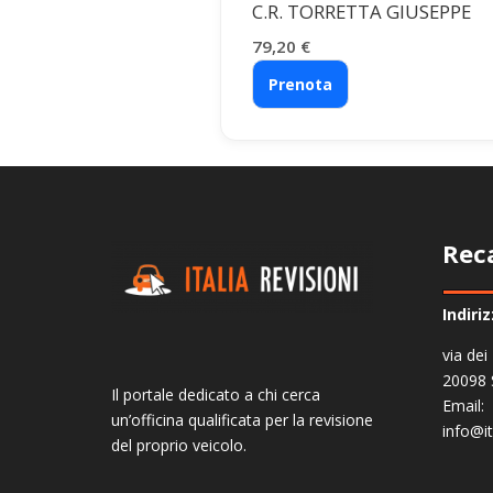
C.R. TORRETTA GIUSEPPE
79,20
€
Prenota
Rec
Indiri
via dei
20098 
Il portale dedicato a chi cerca
Email:
un’officina qualificata per la revisione
info@it
del proprio veicolo.