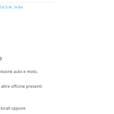
ICILIA
,
Sicilia
o
evisione auto e moto.
altre officine presenti
 locali oppure