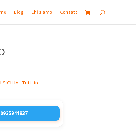
me
Blog
Chi siamo
Contatti
O
 SICILIA
·
Tutti in
 0925941837