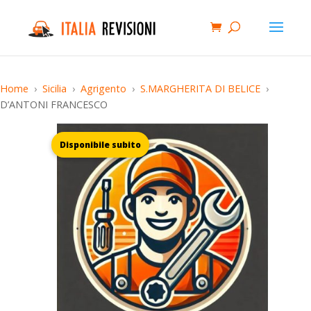
Home
Sicilia
Agrigento
S.MARGHERITA DI BELICE
D’ANTONI FRANCESCO