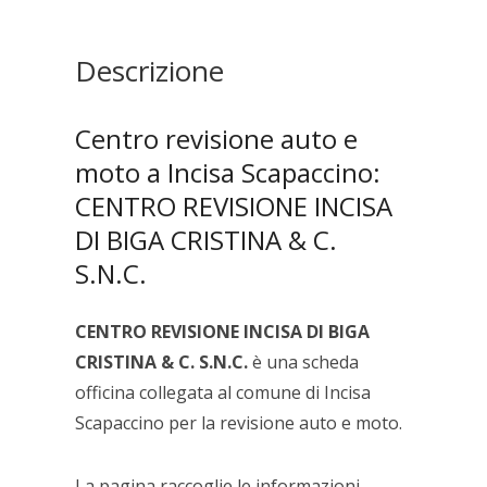
BIGA
CRISTINA
&
Descrizione
C.
S.N.C.
quantità
Centro revisione auto e
moto a Incisa Scapaccino:
CENTRO REVISIONE INCISA
DI BIGA CRISTINA & C.
S.N.C.
CENTRO REVISIONE INCISA DI BIGA
CRISTINA & C. S.N.C.
è una scheda
officina collegata al comune di Incisa
Scapaccino per la revisione auto e moto.
La pagina raccoglie le informazioni