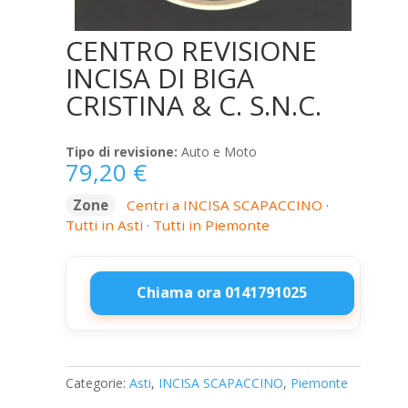
CENTRO REVISIONE
INCISA DI BIGA
CRISTINA & C. S.N.C.
Tipo di revisione:
Auto e Moto
79,20
€
Zone
Centri a INCISA SCAPACCINO
·
Tutti in Asti
·
Tutti in Piemonte
Chiama ora 0141791025
CENTRO
REVISIONE
INCISA
Categorie:
Asti
,
INCISA SCAPACCINO
,
Piemonte
DI