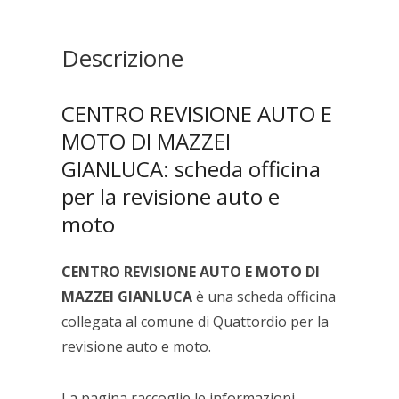
MOTO
DI
MAZZEI
Descrizione
GIANLUCA
quantità
CENTRO REVISIONE AUTO E
MOTO DI MAZZEI
GIANLUCA: scheda officina
per la revisione auto e
moto
CENTRO REVISIONE AUTO E MOTO DI
MAZZEI GIANLUCA
è una scheda officina
collegata al comune di Quattordio per la
revisione auto e moto.
La pagina raccoglie le informazioni