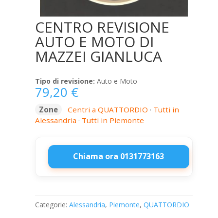
CENTRO REVISIONE
AUTO E MOTO DI
MAZZEI GIANLUCA
Tipo di revisione:
Auto e Moto
79,20
€
Zone
Centri a QUATTORDIO
·
Tutti in
Alessandria
·
Tutti in Piemonte
Chiama ora 0131773163
CENTRO
REVISIONE
AUTO
Categorie:
Alessandria
,
Piemonte
,
QUATTORDIO
E