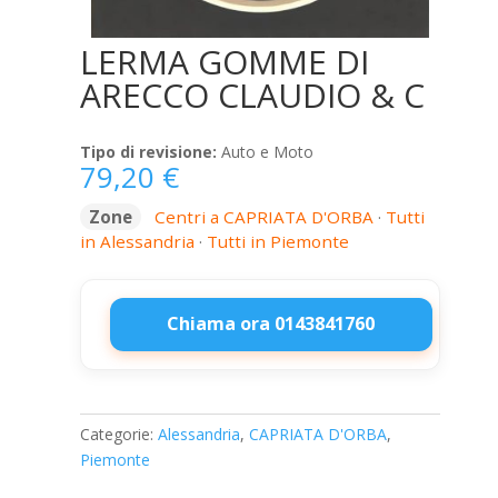
LERMA GOMME DI
ARECCO CLAUDIO & C
Tipo di revisione:
Auto e Moto
79,20
€
Zone
Centri a CAPRIATA D'ORBA
·
Tutti
in Alessandria
·
Tutti in Piemonte
Chiama ora 0143841760
LERMA
GOMME
DI
Categorie:
Alessandria
,
CAPRIATA D'ORBA
,
ARECCO
Piemonte
CLAUDIO
&