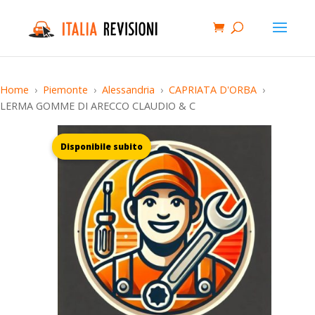
Home
Piemonte
Alessandria
CAPRIATA D'ORBA
LERMA GOMME DI ARECCO CLAUDIO & C