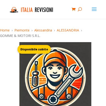
Home
Piemonte
Alessandria
ALESSANDRIA
GOMME & MOTORI S.R.L.