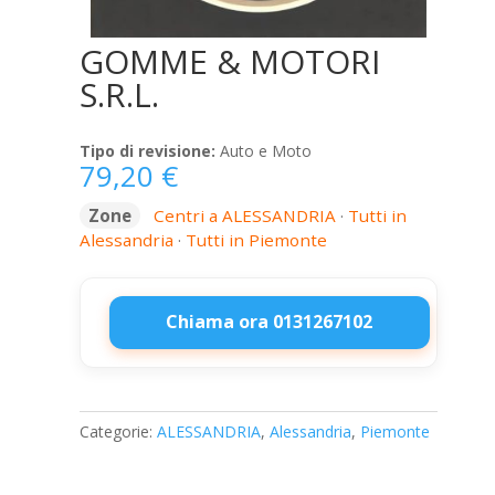
GOMME & MOTORI
S.R.L.
Tipo di revisione:
Auto e Moto
79,20
€
Zone
Centri a ALESSANDRIA
·
Tutti in
Alessandria
·
Tutti in Piemonte
Chiama ora 0131267102
GOMME
&
MOTORI
Categorie:
ALESSANDRIA
,
Alessandria
,
Piemonte
S.R.L.
quantità