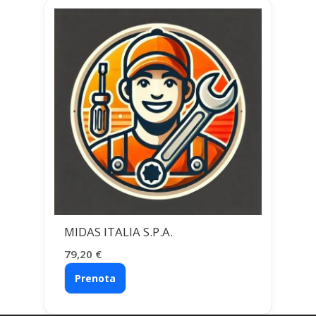
MIDAS ITALIA S.P.A.
79,20
€
Prenota