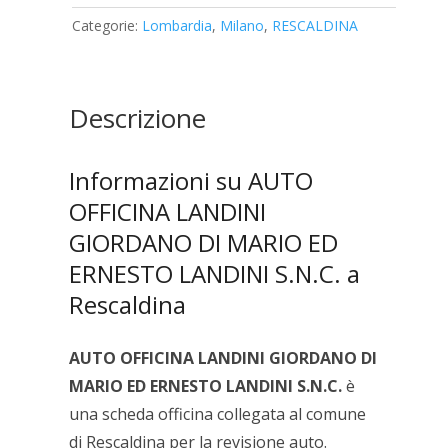
LANDINI
Categorie:
Lombardia
,
Milano
,
RESCALDINA
GIORDANO
DI
MARIO
ED
Descrizione
ERNESTO
LANDINI
S.N.C.
Informazioni su AUTO
quantità
OFFICINA LANDINI
GIORDANO DI MARIO ED
ERNESTO LANDINI S.N.C. a
Rescaldina
AUTO OFFICINA LANDINI GIORDANO DI
MARIO ED ERNESTO LANDINI S.N.C.
è
una scheda officina collegata al comune
di Rescaldina per la revisione auto.