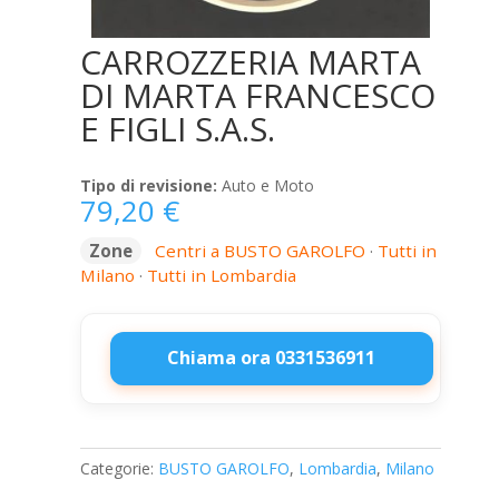
CARROZZERIA MARTA
DI MARTA FRANCESCO
E FIGLI S.A.S.
Tipo di revisione:
Auto e Moto
79,20
€
Zone
Centri a BUSTO GAROLFO
·
Tutti in
Milano
·
Tutti in Lombardia
Chiama ora 0331536911
CARROZZERIA
MARTA
DI
Categorie:
BUSTO GAROLFO
,
Lombardia
,
Milano
MARTA