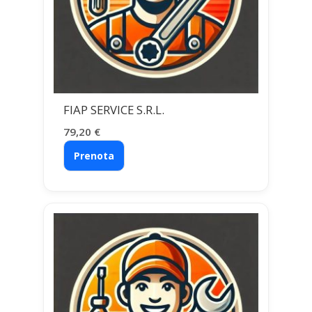
FIAP SERVICE S.R.L.
79,20
€
Prenota