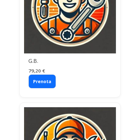
G.B.
79,20
€
Prenota