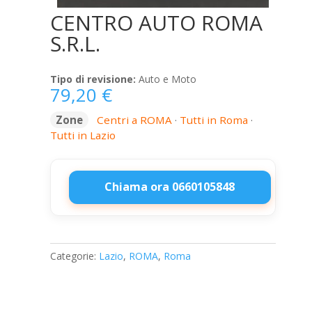
CENTRO AUTO ROMA
S.R.L.
Tipo di revisione:
Auto e Moto
79,20
€
Zone
Centri a ROMA
·
Tutti in Roma
·
Tutti in Lazio
Chiama ora 0660105848
CENTRO
AUTO
ROMA
Categorie:
Lazio
,
ROMA
,
Roma
S.R.L.
quantità