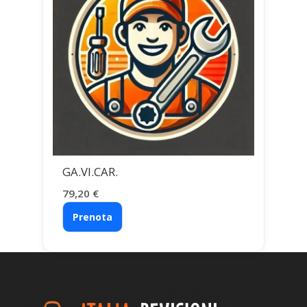
GA.VI.CAR.
79,20
€
Prenota