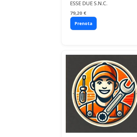
ESSE DUE S.N.C.
79,20
€
Prenota