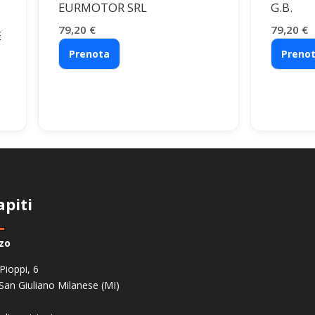
EURMOTOR SRL
G.B.
79,20
€
79,20
€
E
Prenota
Preno
apiti
zzo
 Pioppi, 6
San Giuliano Milanese (MI)