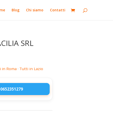
me
Blog
Chi siamo
Contatti
ILIA SRL
i in Roma
·
Tutti in Lazio
 0652351279