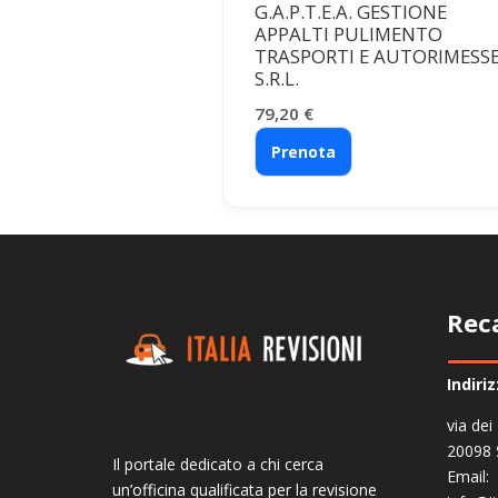
G.A.P.T.E.A. GESTIONE
APPALTI PULIMENTO
TRASPORTI E AUTORIMESS
S.R.L.
79,20
€
Prenota
Rec
Indiri
via dei
20098 
Il portale dedicato a chi cerca
Email:
un’officina qualificata per la revisione