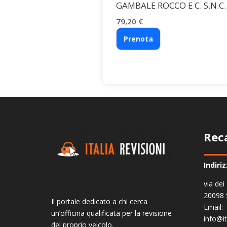
GAMBALE ROCCO E C. S.N.C.
79,20
€
Prenota
Rec
Indiri
via dei
20098 
Il portale dedicato a chi cerca
Email:
un’officina qualificata per la revisione
info@it
del proprio veicolo.