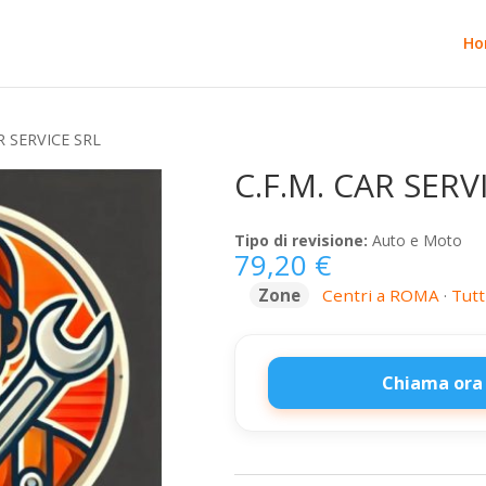
Ho
R SERVICE SRL
C.F.M. CAR SERV
Tipo di revisione:
Auto e Moto
79,20
€
Zone
Centri a ROMA
·
Tutt
Chiama ora
C.F.M.
CAR
SERVICE