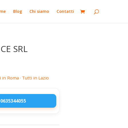
me
Blog
Chi siamo
Contatti
ICE SRL
i in Roma
·
Tutti in Lazio
 0635344055