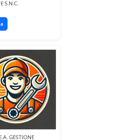
E S.N.C.
ta
.E.A. GESTIONE