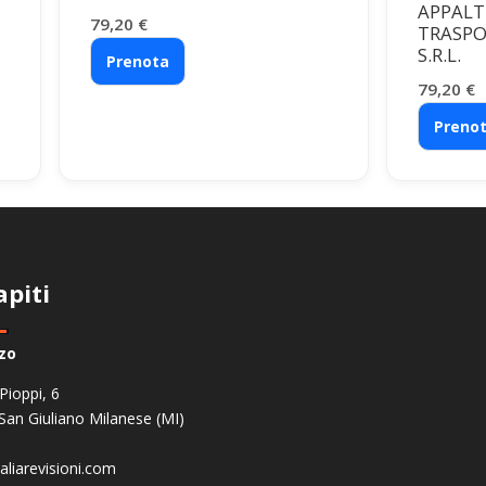
APPALT
79,20
€
TRASPO
S.R.L.
Prenota
79,20
€
Preno
apiti
zzo
 Pioppi, 6
San Giuliano Milanese (MI)
aliarevisioni.com