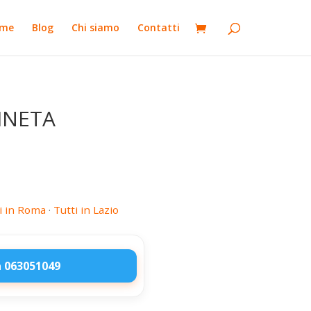
me
Blog
Chi siamo
Contatti
INETA
i in Roma
·
Tutti in Lazio
 063051049