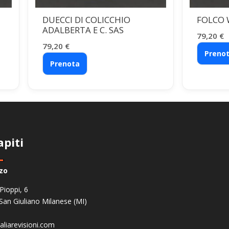
DUECCI DI COLICCHIO
FOLCO 
ADALBERTA E C. SAS
79,20
€
79,20
€
Preno
Prenota
apiti
zzo
 Pioppi, 6
San Giuliano Milanese (MI)
aliarevisioni.com