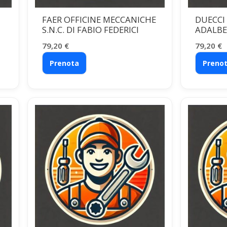
FAER OFFICINE MECCANICHE
DUECCI
S.N.C. DI FABIO FEDERICI
ADALBER
79,20
€
79,20
€
Prenota
Preno