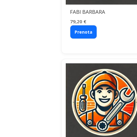
FABI BARBARA
79,20
€
Prenota