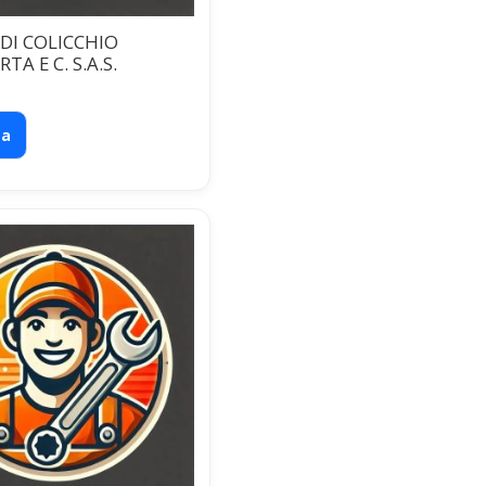
 DI COLICCHIO
TA E C. S.A.S.
ta