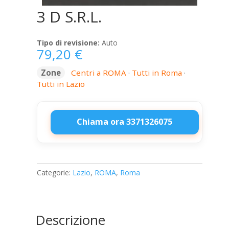
3 D S.R.L.
Tipo di revisione:
Auto
79,20
€
Zone
Centri a ROMA
·
Tutti in Roma
·
Tutti in Lazio
Chiama ora 3371326075
3
D
S.R.L.
Categorie:
Lazio
,
ROMA
,
Roma
quantità
Descrizione