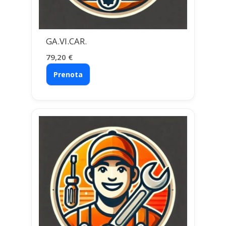
GA.VI.CAR.
79,20
€
Prenota