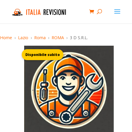
Home
Lazio
Roma
ROMA
3 D S.R.L.