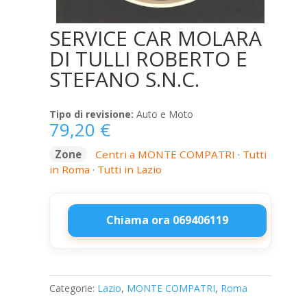
SERVICE CAR MOLARA
DI TULLI ROBERTO E
STEFANO S.N.C.
Tipo di revisione:
Auto e Moto
79,20
€
Zone
Centri a MONTE COMPATRI
·
Tutti
in Roma
·
Tutti in Lazio
Chiama ora 069406119
SERVICE
CAR
MOLARA
Categorie:
Lazio
,
MONTE COMPATRI
,
Roma
DI