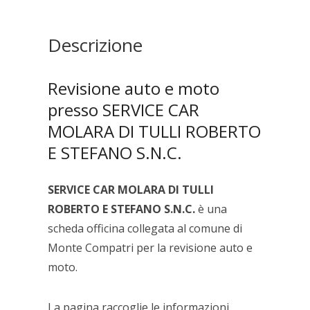
TULLI
ROBERTO
E
Descrizione
STEFANO
S.N.C.
quantità
Revisione auto e moto
presso SERVICE CAR
MOLARA DI TULLI ROBERTO
E STEFANO S.N.C.
SERVICE CAR MOLARA DI TULLI
ROBERTO E STEFANO S.N.C.
è una
scheda officina collegata al comune di
Monte Compatri per la revisione auto e
moto.
La pagina raccoglie le informazioni