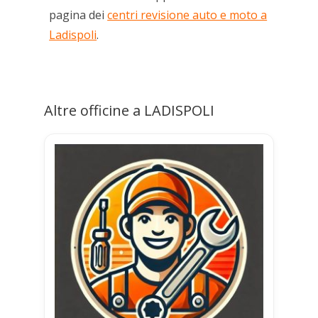
pagina dei
centri revisione auto e moto a
Ladispoli
.
Altre officine a LADISPOLI