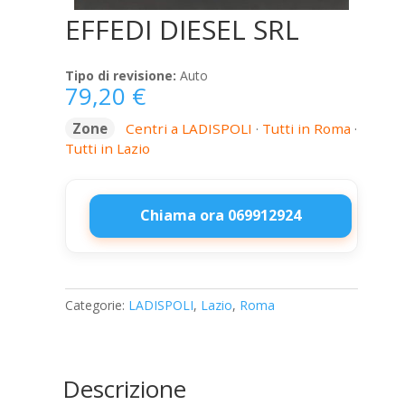
EFFEDI DIESEL SRL
Tipo di revisione:
Auto
79,20
€
Zone
Centri a LADISPOLI
·
Tutti in Roma
·
Tutti in Lazio
Chiama ora 069912924
EFFEDI
DIESEL
SRL
Categorie:
LADISPOLI
,
Lazio
,
Roma
quantità
Descrizione