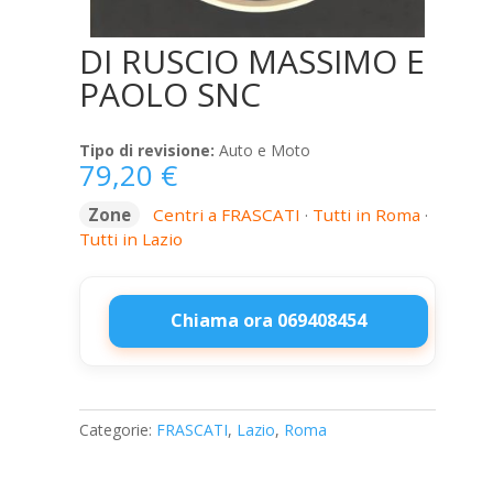
DI RUSCIO MASSIMO E
PAOLO SNC
Tipo di revisione:
Auto e Moto
79,20
€
Zone
Centri a FRASCATI
·
Tutti in Roma
·
Tutti in Lazio
Chiama ora 069408454
DI
RUSCIO
MASSIMO
Categorie:
FRASCATI
,
Lazio
,
Roma
E
PAOLO
SNC