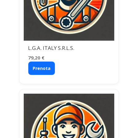
L.G.A. ITALY S.R.L.S.
79,20
€
Prenota