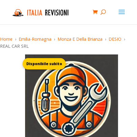
Home
Emilia-Romagna
Monza E Della Brianza
DESIO
REAL CAR SRL