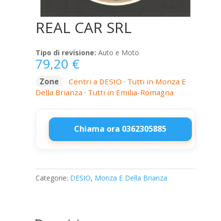
REAL CAR SRL
Tipo di revisione:
Auto e Moto
79,20
€
Zone
Centri a DESIO
·
Tutti in Monza E
Della Brianza
·
Tutti in Emilia-Romagna
Chiama ora 0362305885
REAL
CAR
SRL
Categorie:
DESIO
,
Monza E Della Brianza
quantità