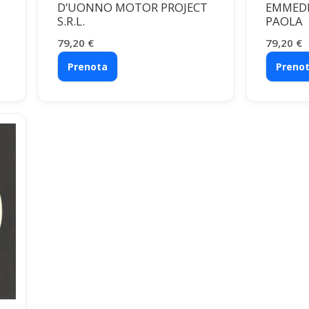
D’UONNO MOTOR PROJECT
EMMEDI
S.R.L.
PAOLA
79,20
€
79,20
€
Prenota
Preno