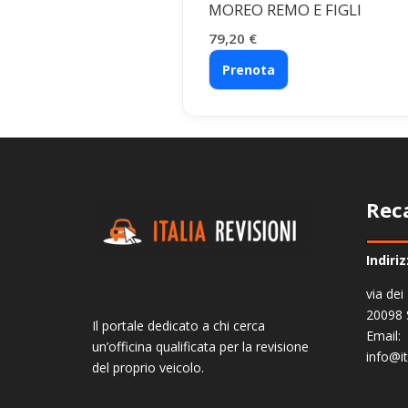
MOREO REMO E FIGLI
79,20
€
Prenota
Rec
Indiri
via dei
20098 
Il portale dedicato a chi cerca
Email:
un’officina qualificata per la revisione
info@it
del proprio veicolo.