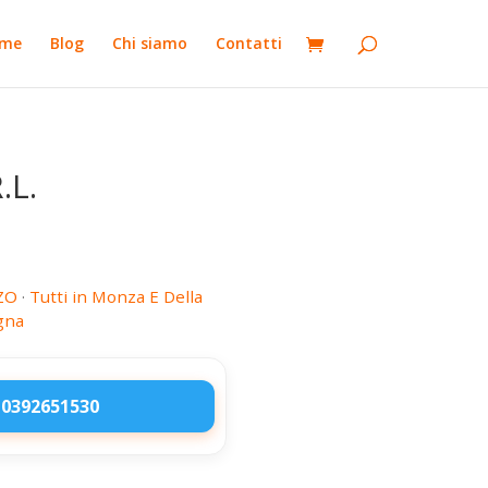
me
Blog
Chi siamo
Contatti
.L.
ZO
·
Tutti in Monza E Della
gna
 0392651530