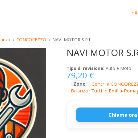
Ho
ianza
CONCOREZZO
NAVI MOTOR S.R.L.
NAVI MOTOR S.R
Tipo di revisione:
Auto e Moto
79,20
€
Zone
Centri a CONCOREZ
Brianza
·
Tutti in Emilia-Roma
Chiama ora
NAVI
MOTOR