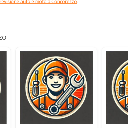
 revisione auto e moto a Concorezzo
.
ZZO