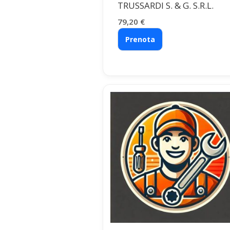
TRUSSARDI S. & G. S.R.L.
79,20
€
Prenota