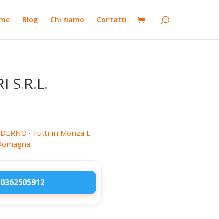
me
Blog
Chi siamo
Contatti
 S.R.L.
MADERNO
·
Tutti in Monza E
a-Romagna
 0362505912