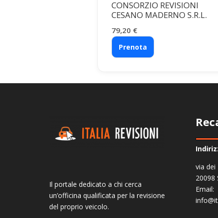
CONSORZIO REVISIONI
CESANO MADERNO S.R.L.
79,20
€
Prenota
Rec
Indiri
via dei
20098 
Il portale dedicato a chi cerca
Email:
un’officina qualificata per la revisione
info@it
del proprio veicolo.