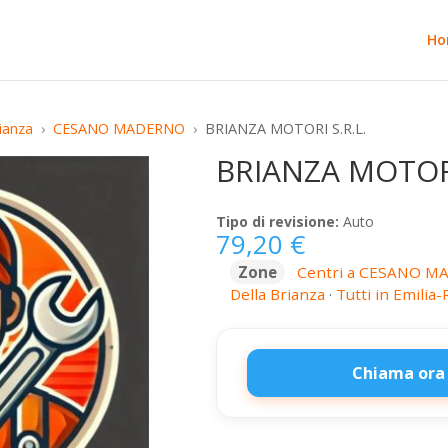
Ho
ianza
CESANO MADERNO
BRIANZA MOTORI S.R.L.
BRIANZA MOTORI
Tipo di revisione:
Auto
79,20
€
Zone
Centri a CESANO 
Della Brianza
·
Tutti in Emili
Chiama ora
BRIANZA
MOTORI