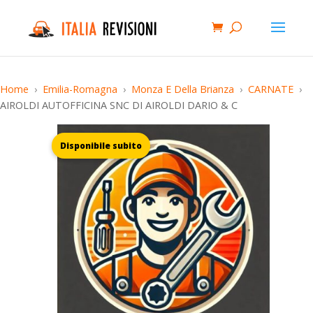
Home
Emilia-Romagna
Monza E Della Brianza
CARNATE
AIROLDI AUTOFFICINA SNC DI AIROLDI DARIO & C