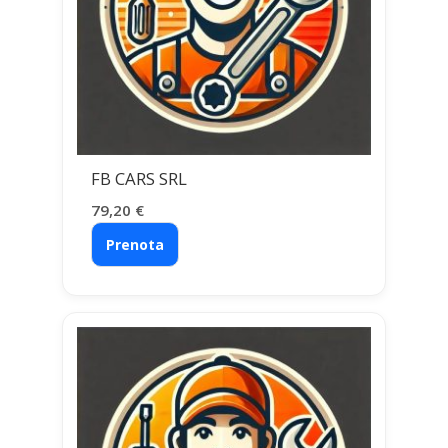
FB CARS SRL
79,20
€
Prenota