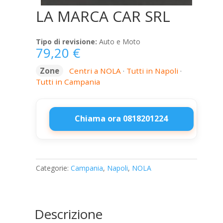
LA MARCA CAR SRL
Tipo di revisione:
Auto e Moto
79,20
€
Zone
Centri a NOLA
·
Tutti in Napoli
·
Tutti in Campania
Chiama ora 0818201224
LA
MARCA
CAR
Categorie:
Campania
,
Napoli
,
NOLA
SRL
quantità
Descrizione