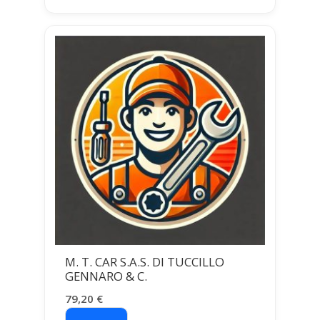
M. T. CAR S.A.S. DI TUCCILLO
GENNARO & C.
79,20
€