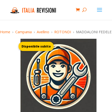
Home
Campania
Avellino
ROTONDI
MADDALONI FEDELE