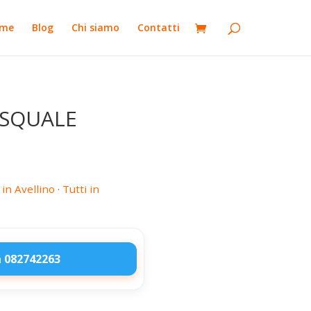
me
Blog
Chi siamo
Contatti
ASQUALE
 in Avellino
·
Tutti in
 082742263