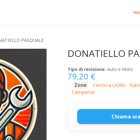
Ho
ATIELLO PASQUALE
DONATIELLO P
Tipo di revisione:
Auto e Moto
79,20
€
Zone
Centri a LIONI
·
Tutti
Campania
Chiama ora
DONATIELLO
PASQUALE