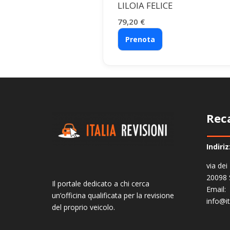
LILOIA FELICE
79,20
€
Prenota
Rec
Indiri
via dei
20098 
Il portale dedicato a chi cerca
Email:
un’officina qualificata per la revisione
info@it
del proprio veicolo.